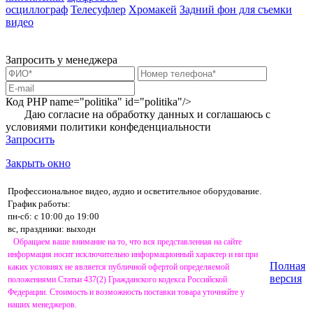
осциллограф
Телесуфлер
Хромакей
Задний фон для съемки
видео
Запросить у менеджера
Код PHP
name="politika" id="politika"/>
Даю согласие на обработку данных и соглашаюсь с
условиями
политики конфеденциальности
Запросить
Закрыть окно
Профессиональное видео, аудио и осветительное оборудование.
График работы:
пн-сб: с 10:00 до 19:00
вс, праздники: выходн
Обращаем ваше внимание на то, что вся представленная на сайте
информация носит исключительно информационный характер и ни при
Полная
каких условиях не является публичной офертой определяемой
версия
положениями Статьи 437(2) Гражданского кодекса Российской
Федерации. Стоимость и возможность поставки товара уточняйте у
наших менеджеров.