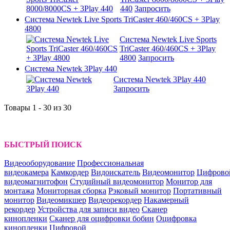
440
Запросить
Система Newtek Live Sports TriCaster 460/460CS + 3Play
4800
Система Newtek Live Sports
TriCaster 460/460CS + 3Play
4800
Запросить
Система Newtek 3Play 440
Система Newtek 3Play 440
Запросить
Товары 1 - 30 из 30
БЫСТРЫЙ ПОИСК
Видеооборудование
Профессиональная
видеокамера
Камкордер
Видоискатель
Видеомонитор
Цифрово
видеомагнитофон
Студийный видеомонитор
Монитор для
монтажа
Мониторная сборка
Рэковый монитор
Портативный
монитор
Видеомикшер
Видеорекордер
Накамерный
рекордер
Устройства для записи видео
Сканер
кинопленки
Сканер для оцифровки бобин
Оцифровка
кинопленки
Цифровой