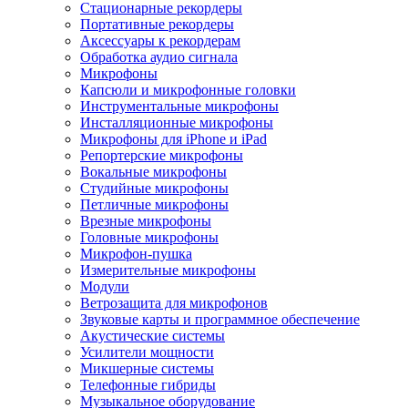
Стационарные рекордеры
Портативные рекордеры
Аксессуары к рекордерам
Обработка аудио сигнала
Микрофоны
Капсюли и микрофонные головки
Инструментальные микрофоны
Инсталляционные микрофоны
Микрофоны для iPhone и iPad
Репортерские микрофоны
Вокальные микрофоны
Студийные микрофоны
Петличные микрофоны
Врезные микрофоны
Головные микрофоны
Микрофон-пушка
Измерительные микрофоны
Модули
Ветрозащита для микрофонов
Звуковые карты и программное обеспечение
Акустические системы
Усилители мощности
Микшерные системы
Телефонные гибриды
Музыкальное оборудование