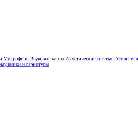
и
Микрофоны
Звуковые карты
Акустические системы
Усилители
наушники и гарнитуры