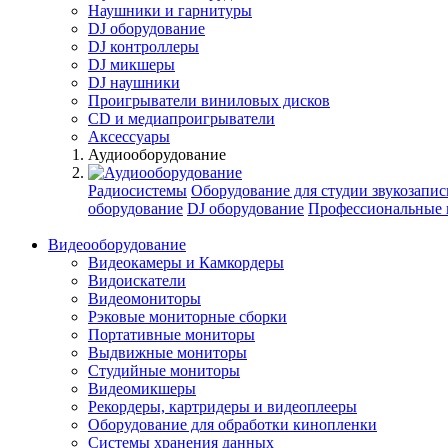
Наушники и гарнитуры
DJ оборудование
DJ контроллеры
DJ микшеры
DJ наушники
Проигрыватели виниловых дисков
СD и медиапроигрыватели
Аксессуары
Аудиооборудование
Радиосистемы
Оборудование для студии звукозапис
оборудование
DJ оборудование
Профессиональные 
Видеооборудование
Видеокамеры и Камкордеры
Видоискатели
Видеомониторы
Рэковые мониторные сборки
Портативные мониторы
Выдвижные мониторы
Студийные мониторы
Видеомикшеры
Рекордеры, картридеры и видеоплееры
Оборудование для обработки кинопленки
Системы хранения данных