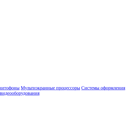
нитофоны
Мультиэкранные процессоры
Системы оформления
 видеооборудования