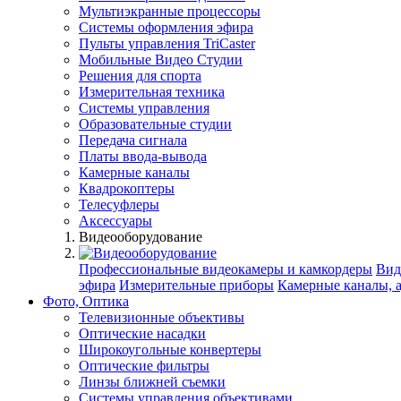
Мультиэкранные процессоры
Системы оформления эфира
Пульты управления TriCaster
Мобильные Видео Студии
Решения для спорта
Измерительная техника
Системы управления
Образовательные студии
Передача сигнала
Платы ввода-вывода
Камерные каналы
Квадрокоптеры
Телесуфлеры
Аксессуары
Видеооборудование
Профессиональные видеокамеры и камкордеры
Вид
эфира
Измерительные приборы
Камерные каналы, 
Фото, Оптика
Телевизионные объективы
Оптические насадки
Широкоугольные конвертеры
Оптические фильтры
Линзы ближней съемки
Системы управления объективами