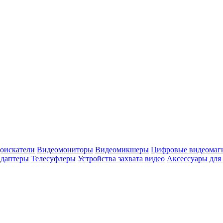
оискатели
Видеомониторы
Видеомикшеры
Цифровые видеомаг
адаптеры
Телесуфлеры
Устройства захвата видео
Аксессуары для