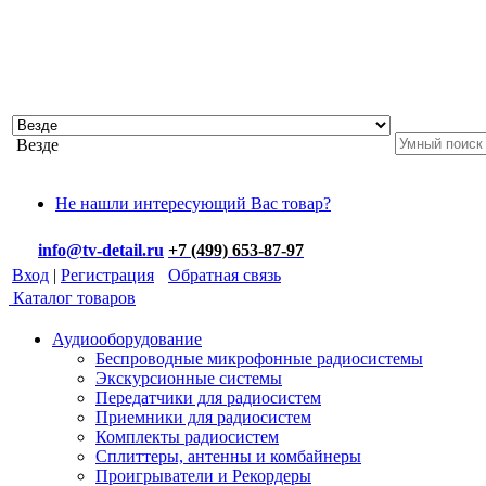
Везде
Не нашли интересующий Вас товар?
info@tv-detail.ru
+7 (499) 653-87-97
Вход
|
Регистрация
Обратная связь
Каталог товаров
Аудиооборудование
Беспроводные микрофонные радиосистемы
Экскурсионные системы
Передатчики для радиосистем
Приемники для радиосистем
Комплекты радиосистем
Сплиттеры, антенны и комбайнеры
Проигрыватели и Рекордеры