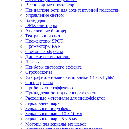
Всепогодные прожекторы
Принадлежности для архитектурной подсветки
Управление светом
Блиндеры
DMX блиндеры
Аналоговые блиндеры
Театральный свет
Прожекторы SPOT
Прожекторы PAR
Световые эффекты
Динамические панели
Лазеры
Приборы светового эффекта
Стробоскопы
Ультрафиолетовые светильники (Black lights)
Спецэффекты
Приборы спецэффектов
Принадлежности для спецэффектов
Расходные материалы для спецэффектов
Зеркальные шары
Зеркальные полусферы
Зеркальные шары 10 х 10 мм
Зеркальные шары 5 х 5 мм
Моторы для зеркальных шаров