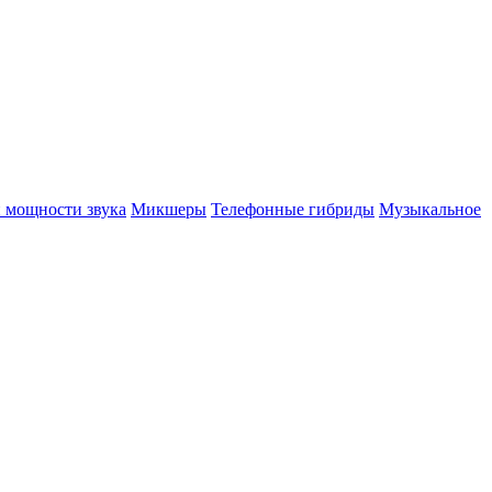
 мощности звука
Микшеры
Телефонные гибриды
Музыкальное