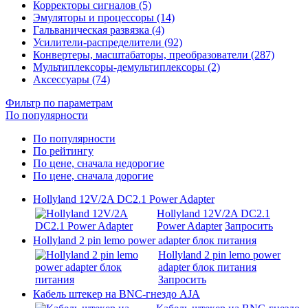
Корректоры сигналов (5)
Эмуляторы и процессоры (14)
Гальваническая развязка (4)
Усилители-распределители (92)
Конвертеры, масштабаторы, преобразователи (287)
Мультиплексоры-демультиплексоры (2)
Аксессуары (74)
Фильтр по параметрам
По популярности
По популярности
По рейтингу
По цене, сначала недорогие
По цене, сначала дорогие
Hollyland 12V/2A DC2.1 Power Adapter
Hollyland 12V/2A DC2.1
Power Adapter
Запросить
Hollyland 2 pin lemo power adapter блок питания
Hollyland 2 pin lemo power
adapter блок питания
Запросить
Кабель штекер на BNC-гнездо AJA