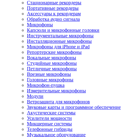
Стационарные рекордеры
Портативные рекордеры
Аксессуары к рекордерам
Обработка аудио сигнала
Микрофоны
Капсюли и микрофонные головки
Инструментальные микрофоны
Инсталляционные микрофоны
Микрофоны для iPhone и iPad
Репортерские микрофоны
Вокальные микрофоны
Студийные микрофоны
Петличные микрофоны
Врезные микрофоны
Головные микрофоны
Микрофон-пушка
Измерительные микрофоны
Модули
Ветрозащита для микрофонов
Звуковые карты и программное обеспечение
Акустические системы
Усилители мощности
Микшерные системы
Телефонные гибриды
Музыкальное оборудование