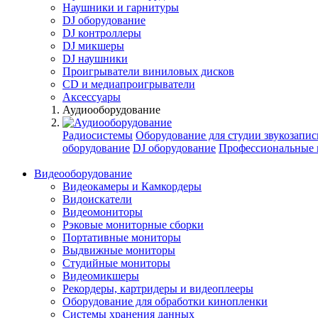
Наушники и гарнитуры
DJ оборудование
DJ контроллеры
DJ микшеры
DJ наушники
Проигрыватели виниловых дисков
СD и медиапроигрыватели
Аксессуары
Аудиооборудование
Радиосистемы
Оборудование для студии звукозапис
оборудование
DJ оборудование
Профессиональные 
Видеооборудование
Видеокамеры и Камкордеры
Видоискатели
Видеомониторы
Рэковые мониторные сборки
Портативные мониторы
Выдвижные мониторы
Студийные мониторы
Видеомикшеры
Рекордеры, картридеры и видеоплееры
Оборудование для обработки кинопленки
Системы хранения данных