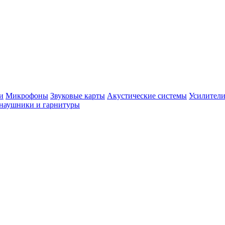
и
Микрофоны
Звуковые карты
Акустические системы
Усилители
наушники и гарнитуры