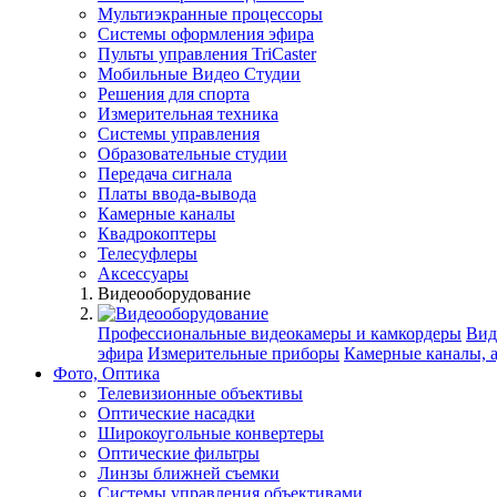
Мультиэкранные процессоры
Системы оформления эфира
Пульты управления TriCaster
Мобильные Видео Студии
Решения для спорта
Измерительная техника
Системы управления
Образовательные студии
Передача сигнала
Платы ввода-вывода
Камерные каналы
Квадрокоптеры
Телесуфлеры
Аксессуары
Видеооборудование
Профессиональные видеокамеры и камкордеры
Вид
эфира
Измерительные приборы
Камерные каналы, 
Фото, Оптика
Телевизионные объективы
Оптические насадки
Широкоугольные конвертеры
Оптические фильтры
Линзы ближней съемки
Системы управления объективами