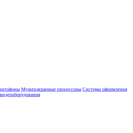
нитофоны
Мультиэкранные процессоры
Системы оформления
 видеооборудования