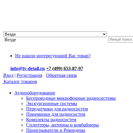
Везде
Не нашли интересующий Вас товар?
info@tv-detail.ru
+7 (499) 653-87-97
Вход
|
Регистрация
Обратная связь
Каталог товаров
Аудиооборудование
Беспроводные микрофонные радиосистемы
Экскурсионные системы
Передатчики для радиосистем
Приемники для радиосистем
Комплекты радиосистем
Сплиттеры, антенны и комбайнеры
Проигрыватели и Рекордеры