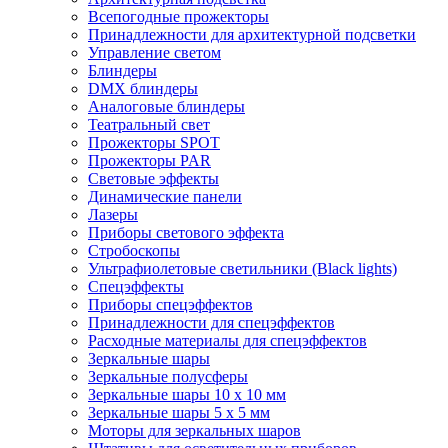
Всепогодные прожекторы
Принадлежности для архитектурной подсветки
Управление светом
Блиндеры
DMX блиндеры
Аналоговые блиндеры
Театральный свет
Прожекторы SPOT
Прожекторы PAR
Световые эффекты
Динамические панели
Лазеры
Приборы светового эффекта
Стробоскопы
Ультрафиолетовые светильники (Black lights)
Спецэффекты
Приборы спецэффектов
Принадлежности для спецэффектов
Расходные материалы для спецэффектов
Зеркальные шары
Зеркальные полусферы
Зеркальные шары 10 х 10 мм
Зеркальные шары 5 х 5 мм
Моторы для зеркальных шаров