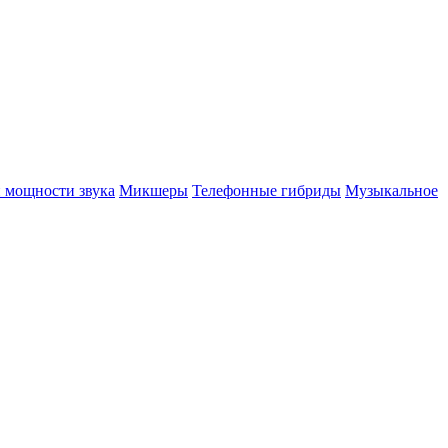
 мощности звука
Микшеры
Телефонные гибриды
Музыкальное