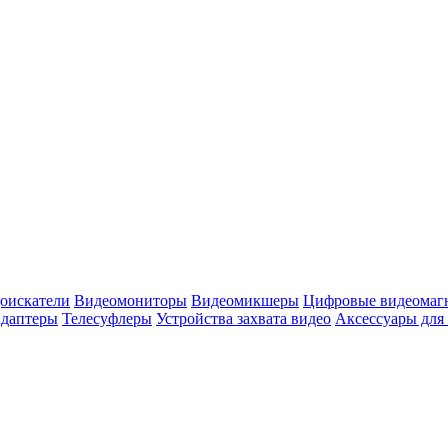
оискатели
Видеомониторы
Видеомикшеры
Цифровые видеомаг
адаптеры
Телесуфлеры
Устройства захвата видео
Аксессуары для