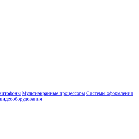
нитофоны
Мультиэкранные процессоры
Системы оформления
 видеооборудования