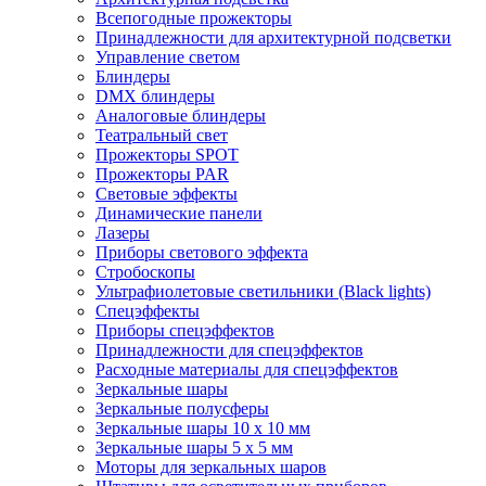
Всепогодные прожекторы
Принадлежности для архитектурной подсветки
Управление светом
Блиндеры
DMX блиндеры
Аналоговые блиндеры
Театральный свет
Прожекторы SPOT
Прожекторы PAR
Световые эффекты
Динамические панели
Лазеры
Приборы светового эффекта
Стробоскопы
Ультрафиолетовые светильники (Black lights)
Спецэффекты
Приборы спецэффектов
Принадлежности для спецэффектов
Расходные материалы для спецэффектов
Зеркальные шары
Зеркальные полусферы
Зеркальные шары 10 х 10 мм
Зеркальные шары 5 х 5 мм
Моторы для зеркальных шаров