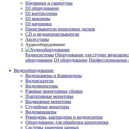
Наушники и гарнитуры
DJ оборудование
DJ контроллеры
DJ микшеры
DJ наушники
Проигрыватели виниловых дисков
СD и медиапроигрыватели
Аксессуары
Аудиооборудование
Радиосистемы
Оборудование для студии звукозапис
оборудование
DJ оборудование
Профессиональные 
Видеооборудование
Видеокамеры и Камкордеры
Видоискатели
Видеомониторы
Рэковые мониторные сборки
Портативные мониторы
Выдвижные мониторы
Студийные мониторы
Видеомикшеры
Рекордеры, картридеры и видеоплееры
Оборудование для обработки кинопленки
Системы хранения данных