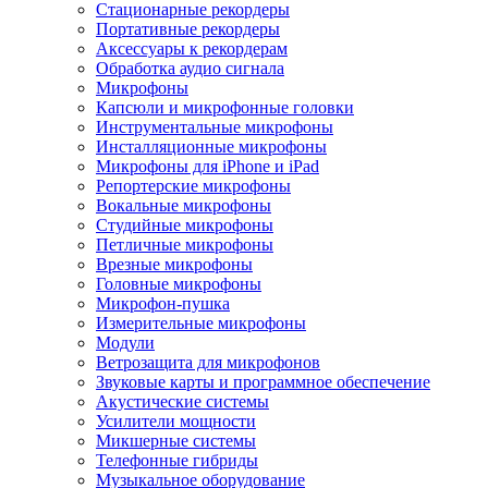
Стационарные рекордеры
Портативные рекордеры
Аксессуары к рекордерам
Обработка аудио сигнала
Микрофоны
Капсюли и микрофонные головки
Инструментальные микрофоны
Инсталляционные микрофоны
Микрофоны для iPhone и iPad
Репортерские микрофоны
Вокальные микрофоны
Студийные микрофоны
Петличные микрофоны
Врезные микрофоны
Головные микрофоны
Микрофон-пушка
Измерительные микрофоны
Модули
Ветрозащита для микрофонов
Звуковые карты и программное обеспечение
Акустические системы
Усилители мощности
Микшерные системы
Телефонные гибриды
Музыкальное оборудование