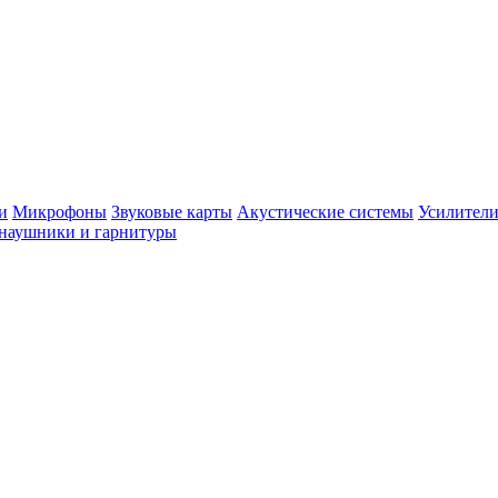
и
Микрофоны
Звуковые карты
Акустические системы
Усилители
наушники и гарнитуры