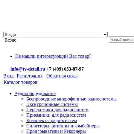
Везде
Не нашли интересующий Вас товар?
info@tv-detail.ru
+7 (499) 653-87-97
Вход
|
Регистрация
Обратная связь
Каталог товаров
Аудиооборудование
Беспроводные микрофонные радиосистемы
Экскурсионные системы
Передатчики для радиосистем
Приемники для радиосистем
Комплекты радиосистем
Сплиттеры, антенны и комбайнеры
Проигрыватели и Рекордеры