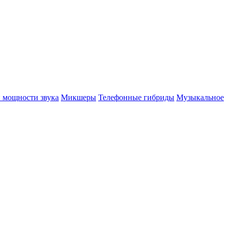
 мощности звука
Микшеры
Телефонные гибриды
Музыкальное