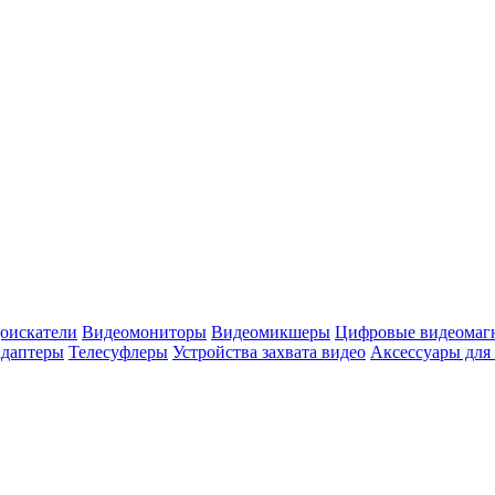
оискатели
Видеомониторы
Видеомикшеры
Цифровые видеомаг
адаптеры
Телесуфлеры
Устройства захвата видео
Аксессуары для