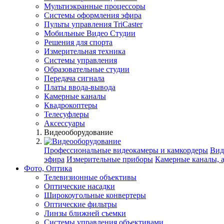
Мультиэкранные процессоры
Системы оформления эфира
Пульты управления TriCaster
Мобильные Видео Студии
Решения для спорта
Измерительная техника
Системы управления
Образовательные студии
Передача сигнала
Платы ввода-вывода
Камерные каналы
Квадрокоптеры
Телесуфлеры
Аксессуары
Видеооборудование
Профессиональные видеокамеры и камкордеры
Вид
эфира
Измерительные приборы
Камерные каналы, 
Фото, Оптика
Телевизионные объективы
Оптические насадки
Широкоугольные конвертеры
Оптические фильтры
Линзы ближней съемки
Системы управления объективами