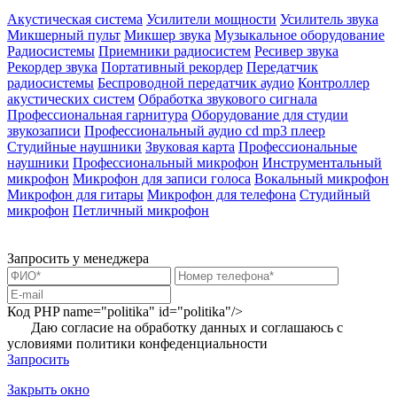
Акустическая система
Усилители мощности
Усилитель звука
Микшерный пульт
Микшер звука
Музыкальное оборудование
Радиосистемы
Приемники радиосистем
Ресивер звука
Рекордер звука
Портативный рекордер
Передатчик
радиосистемы
Беспроводной передатчик аудио
Контроллер
акустических систем
Обработка звукового сигнала
Профессиональная гарнитура
Оборудование для студии
звукозаписи
Профессиональный аудио cd mp3 плеер
Студийные наушники
Звуковая карта
Профессиональные
наушники
Профессиональный микрофон
Инструментальный
микрофон
Микрофон для записи голоса
Вокальный микрофон
Микрофон для гитары
Микрофон для телефона
Студийный
микрофон
Петличный микрофон
Запросить у менеджера
Код PHP
name="politika" id="politika"/>
Даю согласие на обработку данных и соглашаюсь с
условиями
политики конфеденциальности
Запросить
Закрыть окно