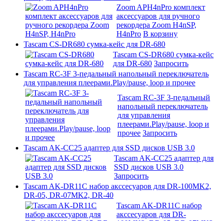
Zoom APH4nPro комплект
аксессуаров для ручного
рекордера Zoom H4nSP,
H4nPro
В корзину
Tascam CS-DR680 сумка-кейс для DR-680
Tascam CS-DR680 сумка-кейс
для DR-680
Запросить
Tascam RC-3F 3-педальный напольный переключатель
для управления плеерами.Play/pause, loop и прочее
Tascam RC-3F 3-педальный
напольный переключатель
для управления
плеерами.Play/pause, loop и
прочее
Запросить
Tascam AK-CC25 адаптер для SSD дисков USB 3.0
Tascam AK-CC25 адаптер для
SSD дисков USB 3.0
Запросить
Tascam AK-DR11C набор акссесуаров для DR-100MK2,
DR-05, DR-07MK2, DR-40
Tascam AK-DR11C набор
акссесуаров для DR-