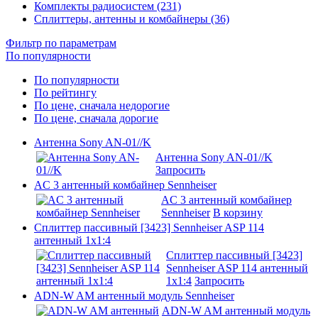
Комплекты радиосистем (231)
Сплиттеры, антенны и комбайнеры (36)
Фильтр по параметрам
По популярности
По популярности
По рейтингу
По цене, сначала недорогие
По цене, сначала дорогие
Антенна Sony AN-01//K
Антенна Sony AN-01//K
Запросить
AC 3 антенный комбайнер Sennheiser
AC 3 антенный комбайнер
Sennheiser
В корзину
Cплиттер пассивный [3423] Sennheiser ASP 114
антенный 1х1:4
Cплиттер пассивный [3423]
Sennheiser ASP 114 антенный
1х1:4
Запросить
ADN-W AM антенный модуль Sennheiser
ADN-W AM антенный модуль