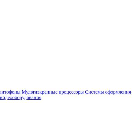
нитофоны
Мультиэкранные процессоры
Системы оформления
 видеооборудования