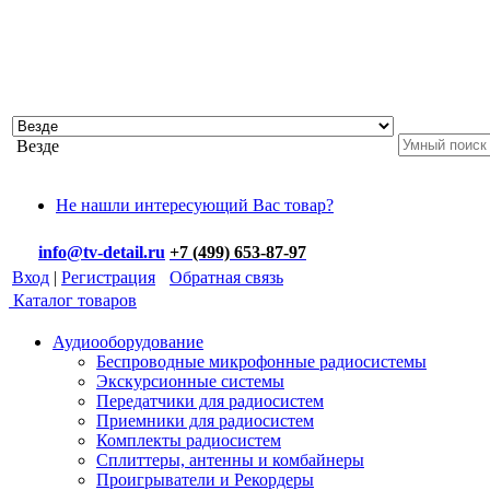
Везде
Не нашли интересующий Вас товар?
info@tv-detail.ru
+7 (499) 653-87-97
Вход
|
Регистрация
Обратная связь
Каталог товаров
Аудиооборудование
Беспроводные микрофонные радиосистемы
Экскурсионные системы
Передатчики для радиосистем
Приемники для радиосистем
Комплекты радиосистем
Сплиттеры, антенны и комбайнеры
Проигрыватели и Рекордеры