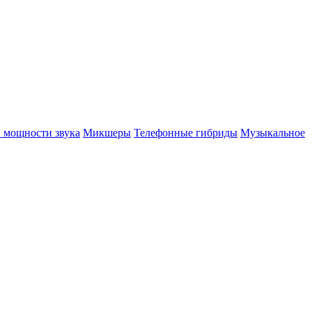
 мощности звука
Микшеры
Телефонные гибриды
Музыкальное