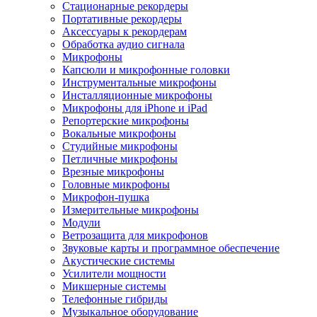
Стационарные рекордеры
Портативные рекордеры
Аксессуары к рекордерам
Обработка аудио сигнала
Микрофоны
Капсюли и микрофонные головки
Инструментальные микрофоны
Инсталляционные микрофоны
Микрофоны для iPhone и iPad
Репортерские микрофоны
Вокальные микрофоны
Студийные микрофоны
Петличные микрофоны
Врезные микрофоны
Головные микрофоны
Микрофон-пушка
Измерительные микрофоны
Модули
Ветрозащита для микрофонов
Звуковые карты и программное обеспечение
Акустические системы
Усилители мощности
Микшерные системы
Телефонные гибриды
Музыкальное оборудование