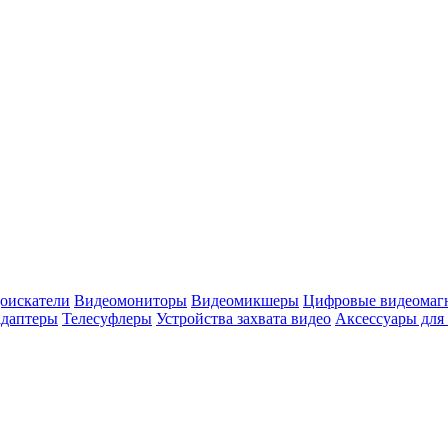
оискатели
Видеомониторы
Видеомикшеры
Цифровые видеомаг
адаптеры
Телесуфлеры
Устройства захвата видео
Аксессуары для