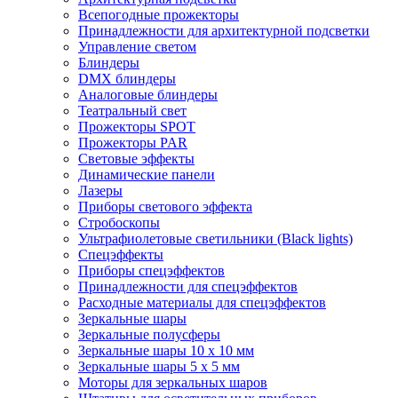
Всепогодные прожекторы
Принадлежности для архитектурной подсветки
Управление светом
Блиндеры
DMX блиндеры
Аналоговые блиндеры
Театральный свет
Прожекторы SPOT
Прожекторы PAR
Световые эффекты
Динамические панели
Лазеры
Приборы светового эффекта
Стробоскопы
Ультрафиолетовые светильники (Black lights)
Спецэффекты
Приборы спецэффектов
Принадлежности для спецэффектов
Расходные материалы для спецэффектов
Зеркальные шары
Зеркальные полусферы
Зеркальные шары 10 х 10 мм
Зеркальные шары 5 х 5 мм
Моторы для зеркальных шаров