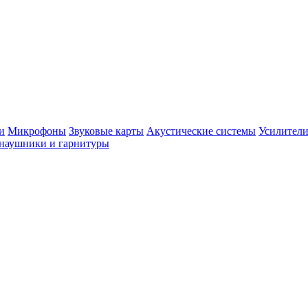
и
Микрофоны
Звуковые карты
Акустические системы
Усилители
наушники и гарнитуры