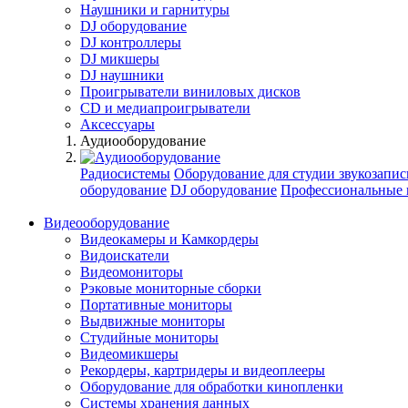
Наушники и гарнитуры
DJ оборудование
DJ контроллеры
DJ микшеры
DJ наушники
Проигрыватели виниловых дисков
СD и медиапроигрыватели
Аксессуары
Аудиооборудование
Радиосистемы
Оборудование для студии звукозапис
оборудование
DJ оборудование
Профессиональные 
Видеооборудование
Видеокамеры и Камкордеры
Видоискатели
Видеомониторы
Рэковые мониторные сборки
Портативные мониторы
Выдвижные мониторы
Студийные мониторы
Видеомикшеры
Рекордеры, картридеры и видеоплееры
Оборудование для обработки кинопленки
Системы хранения данных