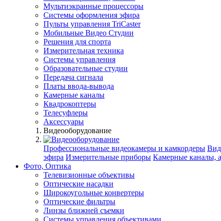
Мультиэкранные процессоры
Системы оформления эфира
Пульты управления TriCaster
Мобильные Видео Студии
Решения для спорта
Измерительная техника
Системы управления
Образовательные студии
Передача сигнала
Платы ввода-вывода
Камерные каналы
Квадрокоптеры
Телесуфлеры
Аксессуары
Видеооборудование
Профессиональные видеокамеры и камкордеры
Вид
эфира
Измерительные приборы
Камерные каналы, 
Фото, Оптика
Телевизионные объективы
Оптические насадки
Широкоугольные конвертеры
Оптические фильтры
Линзы ближней съемки
Системы управления объективами