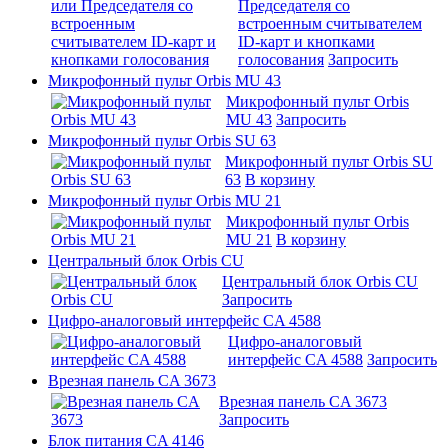
Председателя со
встроенным считывателем
ID-карт и кнопками
голосования
Запросить
Микрофонный пульт Orbis MU 43
Микрофонный пульт Orbis
MU 43
Запросить
Микрофонный пульт Orbis SU 63
Микрофонный пульт Orbis SU
63
В корзину
Микрофонный пульт Orbis MU 21
Микрофонный пульт Orbis
MU 21
В корзину
Центральный блок Orbis CU
Центральный блок Orbis CU
Запросить
Цифро-аналоговый интерфейс CA 4588
Цифро-аналоговый
интерфейс CA 4588
Запросить
Врезная панель CA 3673
Врезная панель CA 3673
Запросить
Блок питания CA 4146