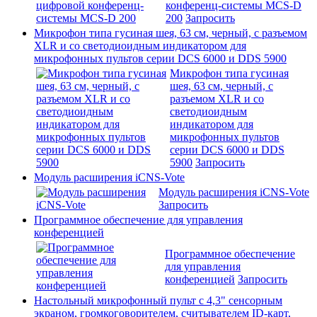
конференц-системы MCS-D
200
Запросить
Микрофон типа гусиная шея, 63 cм, черный, с разъемом
XLR и со светодиоидным индикатором для
микрофонных пультов серии DCS 6000 и DDS 5900
Микрофон типа гусиная
шея, 63 cм, черный, с
разъемом XLR и со
светодиоидным
индикатором для
микрофонных пультов
серии DCS 6000 и DDS
5900
Запросить
Модуль расширения iCNS-Vote
Модуль расширения iCNS-Vote
Запросить
Программное обеспечение для управления
конференцией
Программное обеспечение
для управления
конференцией
Запросить
Настольный микрофонный пульт с 4,3" сенсорным
экраном, громкоговорителем, считывателем ID-карт,