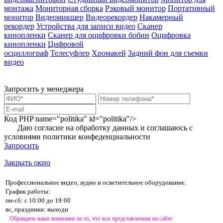
монтажа
Мониторная сборка
Рэковый монитор
Портативный
монитор
Видеомикшер
Видеорекордер
Накамерный
рекордер
Устройства для записи видео
Сканер
кинопленки
Сканер для оцифровки бобин
Оцифровка
кинопленки
Цифровой
осциллограф
Телесуфлер
Хромакей
Задний фон для съемки
видео
Запросить у менеджера
Код PHP
name="politika" id="politika"/>
Даю согласие на обработку данных и соглашаюсь с
условиями
политики конфеденциальности
Запросить
Закрыть окно
Профессиональное видео, аудио и осветительное оборудование.
График работы:
пн-сб: с 10:00 до 19:00
вс, праздники: выходн
Обращаем ваше внимание на то, что вся представленная на сайте