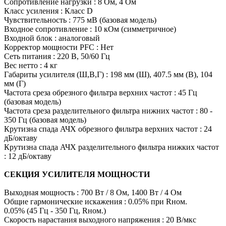
Сопротивление нагрузки : 8 Ом, 4 Ом
Класс усиления : Класс D
Чувствительность : 775 мВ (базовая модель)
Входное сопротивление : 10 кОм (симметричное)
Входной блок : аналоговый
Корректор мощности PFC : Нет
Сеть питания : 220 В, 50/60 Гц
Вес нетто : 4 кг
Габариты усилителя (Ш,В,Г) : 198 мм (Ш), 407.5 мм (В), 104
мм (Г)
Частота среза обрезного фильтра верхних частот : 45 Гц
(базовая модель)
Частота среза разделительного фильтра нижних частот : 80 -
350 Гц (базовая модель)
Крутизна спада АЧХ обрезного фильтра верхних частот : 24
дБ/октаву
Крутизна спада АЧХ разделительного фильтра нижких частот
: 12 дБ/октаву
СЕКЦИЯ УСИЛИТЕЛЯ МОЩНОСТИ
Выходная мощность : 700 Вт / 8 Ом, 1400 Вт / 4 Ом
Общие гармонические искажения : 0.05% при Rном.
0.05% (45 Гц - 350 Гц, Rном.)
Скорость нарастания выходного напряжения : 20 В/мкс